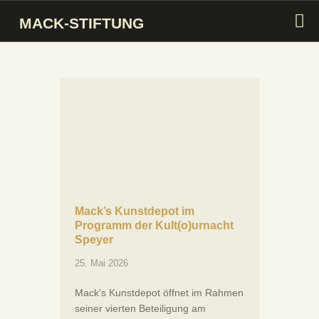
MACK-STIFTUNG
MACK-STIFTUNG
INTRO
STIFTUNG
SAMMLUNG
KUNSTMARKT
MACK PREIS
MACK SYMPOSIUM
Mack’s Kunstdepot im
Programm der Kult(o)urnacht
AKTIVITÄTEN
Speyer
25. Mai 2026
Mack's Kunstdepot öffnet im Rahmen
seiner vierten Beteiligung am