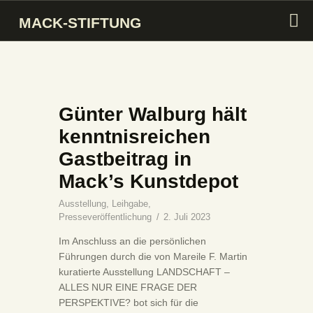
MACK-STIFTUNG
MACK-STIFTUNG
INTRO
Günter Walburg hält
STIFTUNG
kenntnisreichen
SAMMLUNG
Gastbeitrag in
KUNSTMARKT
Mack’s Kunstdepot
MACK PREIS
Ausstellung
,
Leihgabe
,
MACK SYMPOSIUM
Presseveröffentlichung
2. Juli 2023
AKTIVITÄTEN
Im Anschluss an die persönlichen
Führungen durch die von Mareile F. Martin
kuratierte Ausstellung LANDSCHAFT –
ALLES NUR EINE FRAGE DER
PERSPEKTIVE? bot sich für die