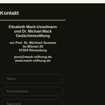
t
e
Kontakt
r
n
a
Elisabeth Mack-Usselmann
t
und Dr. Michael Mack
i
Gedächtnisstiftung
v
c/o Prof. Dr. Winfried Sommer
e
Im Blümel 28
67354 Römerberg
:
post@mack-stiftung.de
www.mack-stiftung.de