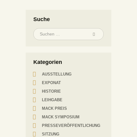
l
t
e
Suche
r
n
a
t
i
v
Kategorien
e
:
AUSSTELLUNG
EXPONAT
HISTORIE
LEIHGABE
MACK PREIS
MACK SYMPOSIUM
PRESSEVERÖFFENTLICHUNG
SITZUNG