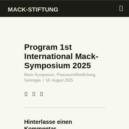
MACK-STIFTUNG
MACK-STIFTUNG
INTRO
Program 1st
STIFTUNG
International Mack-
SAMMLUNG
Symposium 2025
KUNSTMARKT
Mack Symposium
,
Presseveröffentlichung
,
MACK PREIS
Sonstiges
18. August 2025
MACK SYMPOSIUM
AKTIVITÄTEN
Hinterlasse einen
Kommentar