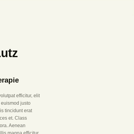
Lutz
rapie
utpat efficitur, elit
t euismod justo
s tincidunt erat
ices et. Class
itora. Aenean
llis magna efficitur