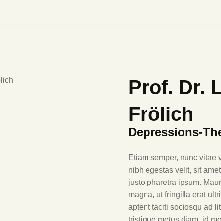
INTRO
STIFTUNG
MACK-STIFTUNG
SAMMLUNG
Prof. Dr. 
KUNSTMARKT
Frölich
MACK PREIS
Depressions-The
MACK SYMPOSIUM
Etiam semper, nunc vitae vol
AKTIVITÄTEN
nibh egestas velit, sit ame
justo pharetra ipsum. Mauri
magna, ut fringilla erat ultr
aptent taciti sociosqu ad l
tristique metus diam, id mo