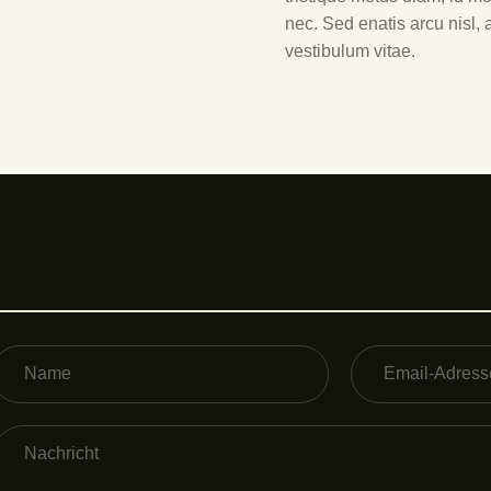
nec. Sed enatis arcu nisl, a
vestibulum vitae.