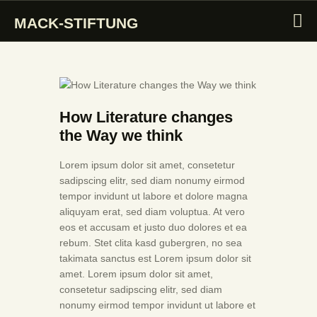
MACK-STIFTUNG
MACK-STIFTUNG
INTRO
How Literature changes
STIFTUNG
the Way we think
SAMMLUNG
KUNSTMARKT
Lorem ipsum dolor sit amet, consetetur
sadipscing elitr, sed diam nonumy eirmod
MACK PREIS
tempor invidunt ut labore et dolore magna
MACK SYMPOSIUM
aliquyam erat, sed diam voluptua. At vero
eos et accusam et justo duo dolores et ea
AKTIVITÄTEN
rebum. Stet clita kasd gubergren, no sea
takimata sanctus est Lorem ipsum dolor sit
amet. Lorem ipsum dolor sit amet,
consetetur sadipscing elitr, sed diam
nonumy eirmod tempor invidunt ut labore et