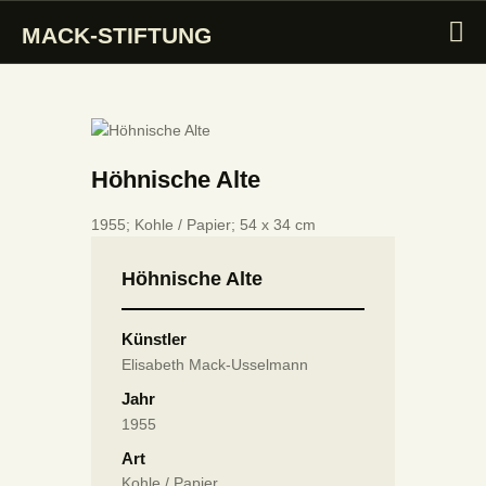
MACK-STIFTUNG
MACK-STIFTUNG
INTRO
Höhnische Alte
STIFTUNG
SAMMLUNG
1955; Kohle / Papier; 54 x 34 cm
KUNSTMARKT
Höhnische Alte
MACK PREIS
MACK SYMPOSIUM
Künstler
AKTIVITÄTEN
Elisabeth Mack-Usselmann
Jahr
1955
Art
Kohle / Papier